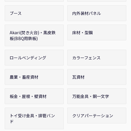
ブース
内外装材パネル
Akari(焚き火台)・黒皮鉄
床材・型鋼
板(BBQ用鉄板)
ロールベンディング
カラーフェンス
農業・畜産資材
瓦資材
板金・屋根・壁資材
万能金具・銅一文字
トイ受け金具・排管バン
クリアパーテーション
ド