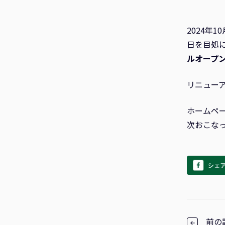
2024年
日を目処
ルオープ
リニューア
ホームペ
次おこな
前の