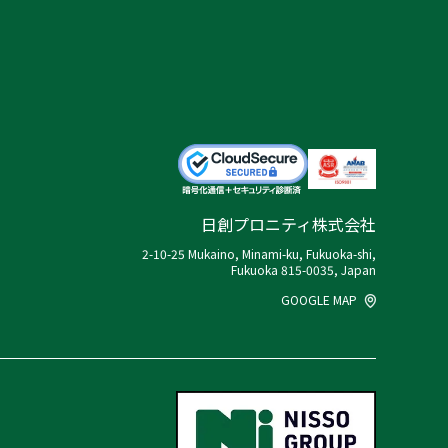
日創プロニティ株式会社
2-10-25 Mukaino, Minami-ku, Fukuoka-shi,
Fukuoka 815-0035, Japan
GOOGLE MAP